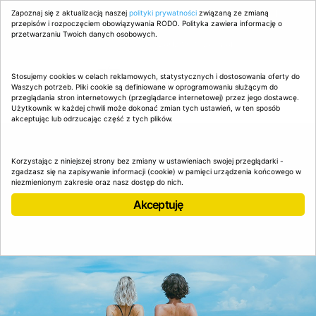
Zapoznaj się z aktualizacją naszej
AgaHoliday.pl
zapewnia szeroki wybór ofert polskich i
polityki prywatności
związaną ze zmianą
przepisów i rozpoczęciem obowiązywania RODO. Polityka zawiera informację o
niemieckich organizatorów podróży
przetwarzaniu Twoich danych osobowych.
602 702 912
zadzwoń i zapytaj.
Stosujemy cookies w celach reklamowych, statystycznych i dostosowania oferty do
Waszych potrzeb. Pliki cookie są definiowane w oprogramowaniu służącym do
przeglądania stron internetowych (przeglądarce internetowej) przez jego dostawcę.
Użytkownik w każdej chwili może dokonać zmian tych ustawień, w ten sposób
akceptując lub odrzucając część z tych plików.
Korzystając z niniejszej strony bez zmiany w ustawieniach swojej przeglądarki -
zgadzasz się na zapisywanie informacji (cookie) w pamięci urządzenia końcowego w
niezmienionym zakresie oraz nasz dostęp do nich.
Akceptuję