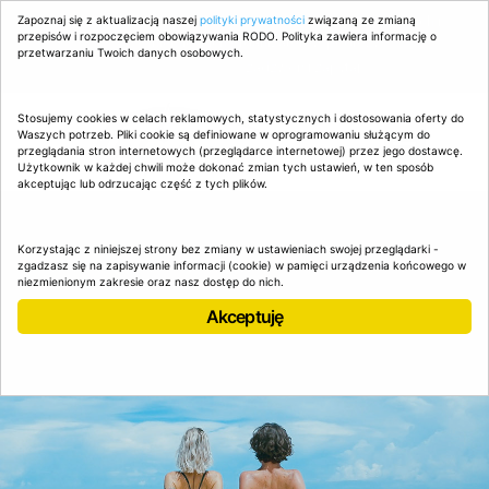
Zapoznaj się z aktualizacją naszej
AgaHoliday.pl
zapewnia szeroki wybór ofert polskich i
polityki prywatności
związaną ze zmianą
przepisów i rozpoczęciem obowiązywania RODO. Polityka zawiera informację o
niemieckich organizatorów podróży
przetwarzaniu Twoich danych osobowych.
602 702 912
zadzwoń i zapytaj.
Stosujemy cookies w celach reklamowych, statystycznych i dostosowania oferty do
Waszych potrzeb. Pliki cookie są definiowane w oprogramowaniu służącym do
przeglądania stron internetowych (przeglądarce internetowej) przez jego dostawcę.
Użytkownik w każdej chwili może dokonać zmian tych ustawień, w ten sposób
akceptując lub odrzucając część z tych plików.
Korzystając z niniejszej strony bez zmiany w ustawieniach swojej przeglądarki -
zgadzasz się na zapisywanie informacji (cookie) w pamięci urządzenia końcowego w
niezmienionym zakresie oraz nasz dostęp do nich.
Akceptuję